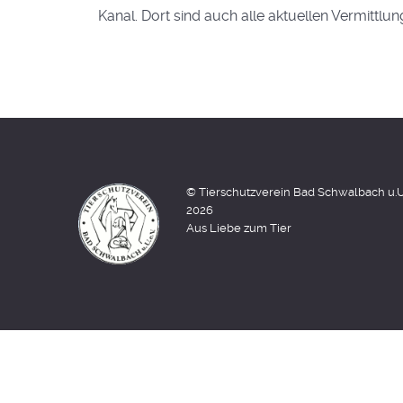
Kanal. Dort sind auch alle aktuellen Vermittlun
© Tierschutzverein Bad Schwalbach u.U. 
2026
Aus Liebe zum Tier